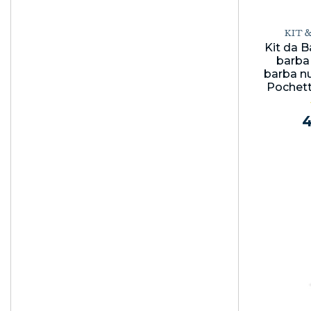
KIT 
Kit da 
barba
barba nu
Pochet
4