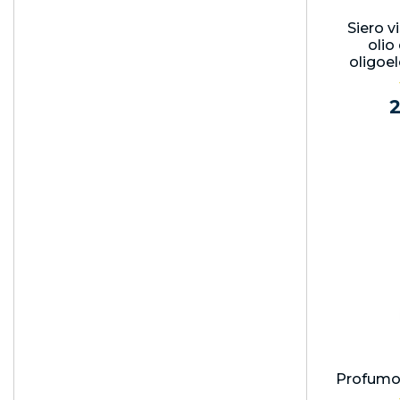
Siero v
olio
oligoe
Profumo