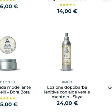
6,00 €
14,00 €
CAPELLI
BARBA
cida modellante
Lozione dopobarba
G
elli – Bora Bora
lenitiva con aloe vera e
mentolo - Skye
24,00 €
25,00 €