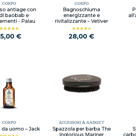
CORPO
CORPO
iso antiage con
Bagnoschiuma
P
 di baobab e
energizzante e
all
lementi - Palau
rivitalizzante – Vetiver
25,00 €
28,00 €
CORPO
ACCESSORI & GADGET
 da uomo – Jack
Spazzola per barba The
S
Inglorious Mariner
carb