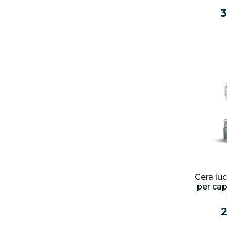
3
Cera lu
per cap