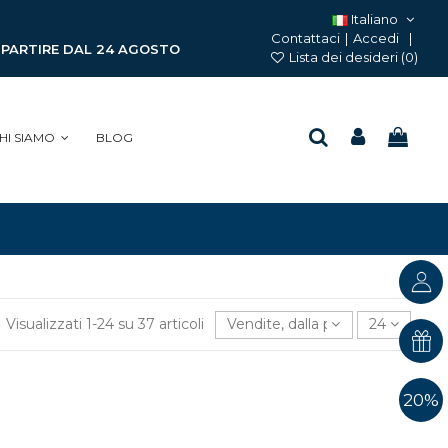
Italiano
Contattaci
|
Accedi
A PARTIRE DAL 24 AGOSTO
Lista dei desideri (
0
)
HI SIAMO
BLOG
Visualizzati 1-24 su 37 articoli
Vendite, dalla più alta alla più b
24
20%