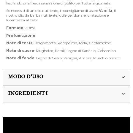
lasciando una fresca sensazione di pulito per tutta la giornata.
Se necessiti di un olio nutriente, ti consigliamo di usare
Vanilla
, il
nostro olio da barba nutriente, utile per donare idratazione e
lucentezza al pelo.
Formato:
30ml
Profumazione
Note di testa
: Bergamotto, Pompelmo, Mela, Cardamomo.
Note di cuore
: Mughetto, Neroli, Legno di Sandalo, Gelsomino.
Note di fondo
: Legno di Cedro, Vaniglia, Ambra, Muschio bianco.
MODO D'USO
INGREDIENTI