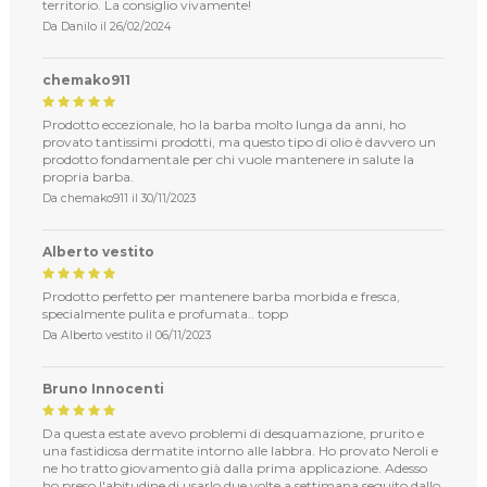
territorio. La consiglio vivamente!
Da
Danilo
il
26/02/2024
chemako911
Prodotto eccezionale, ho la barba molto lunga da anni, ho
provato tantissimi prodotti, ma questo tipo di olio è davvero un
prodotto fondamentale per chi vuole mantenere in salute la
propria barba.
Da
chemako911
il
30/11/2023
Alberto vestito
Prodotto perfetto per mantenere barba morbida e fresca,
specialmente pulita e profumata.. topp
Da
Alberto vestito
il
06/11/2023
Bruno Innocenti
Da questa estate avevo problemi di desquamazione, prurito e
una fastidiosa dermatite intorno alle labbra. Ho provato Neroli e
ne ho tratto giovamento già dalla prima applicazione. Adesso
ho preso l'abitudine di usarlo due volte a settimana seguito dallo