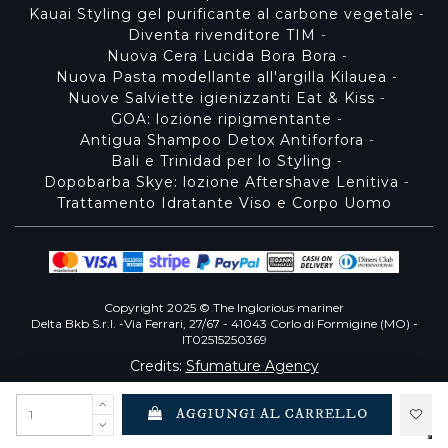
Kauai Styling gel purificante al carbone vegetale
-
Diventa rivenditore TIM
-
Nuova Cera Lucida Bora Bora
-
Nuova Pasta modellante all'argilla Kilauea
-
Nuove Salviette igienizzanti Eat & Kiss
-
GOA: lozione ripigmentante
-
Antigua Shampoo Detox Antiforfora
-
Bali e Trinidad per lo Styling
-
Dopobarba Skye: lozione Aftershave Lenitiva
-
Trattamento Idratante Viso e Corpo Uomo
Copyright 2025 © The Inglorious mariner
Delta Bkb S.r.l. -Via Ferrari, 27/67 - 41043 Corlo di Formigine (MO) -
IT02515250369
Credits:
Sfumature Agency
Le tue preferenze relative alla privacy
AGGIUNGI AL CARRELLO
Informativa sulla raccolta