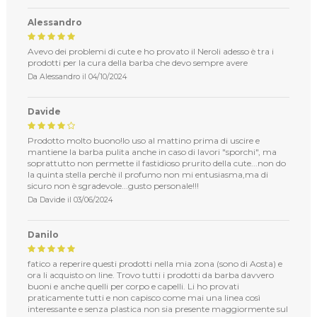
Alessandro
Avevo dei problemi di cute e ho provato il Neroli adesso è tra i
prodotti per la cura della barba che devo sempre avere
Da
Alessandro
il
04/10/2024
Davide
Prodotto molto buono!lo uso al mattino prima di uscire e
mantiene la barba pulita anche in caso di lavori "sporchi", ma
soprattutto non permette il fastidioso prurito della cute...non do
la quinta stella perchè il profumo non mi entusiasma,ma di
sicuro non è sgradevole...gusto personale!!!
Da
Davide
il
03/06/2024
Danilo
fatico a reperire questi prodotti nella mia zona (sono di Aosta) e
ora li acquisto on line. Trovo tutti i prodotti da barba davvero
buoni e anche quelli per corpo e capelli. Li ho provati
praticamente tutti e non capisco come mai una linea così
interessante e senza plastica non sia presente maggiormente sul