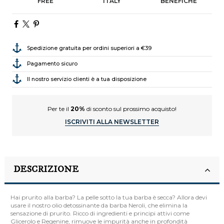
FREE
ITALY
BENEFICHE
Spedizione gratuita per ordini superiori a €39
Pagamento sicuro
Il nostro servizio clienti è a tua disposizione
Per te il
20%
di sconto sul prossimo acquisto!
ISCRIVITI ALLA NEWSLETTER
DESCRIZIONE
Hai prurito alla barba? La pelle sotto la tua barba è secca? Allora devi
usare il nostro olio detossinante da barba Neroli, che elimina la
sensazione di prurito. Ricco di ingredienti e principi attivi come
Glicerolo e Regenine, rimuove le impurità anche in profondità