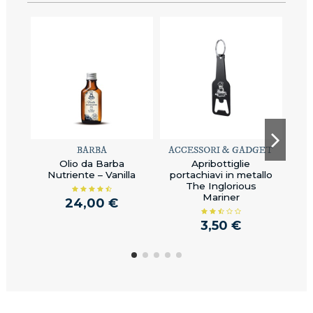
BARBA
ACCESSORI & GADGET
Olio da Barba
Apribottiglie
B
Nutriente – Vanilla
portachiavi in metallo
The Inglorious
Mariner
24,00 €
3,50 €