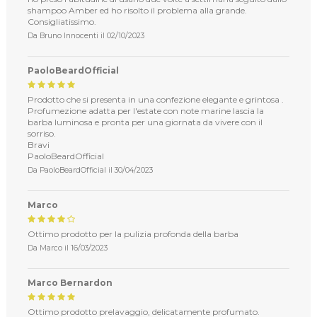
shampoo Amber ed ho risolto il problema alla grande.
Consigliatissimo.
Da
Bruno Innocenti
il
02/10/2023
PaoloBeardOfficial
Prodotto che si presenta in una confezione elegante e grintosa .
Profumezione adatta per l'estate con note marine lascia la
barba luminosa e pronta per una giornata da vivere con il
sorriso.
Bravi
PaoloBeardOfficial
Da
PaoloBeardOfficial
il
30/04/2023
Marco
Ottimo prodotto per la pulizia profonda della barba
Da
Marco
il
16/03/2023
Marco Bernardon
Ottimo prodotto prelavaggio, delicatamente profumato.