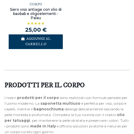
CORPO
Siero viso antiage con olio di
baobab e oligoelementi -
Palau
25,00 €
AGGIUNGI AL
CARRELLO
PRODOTTI PER IL CORPO
I nostri
prodotti per il corpo
sono realizzati con formule pensate per
l'uomo moderno. La
saponetta multiuso
è perfetta per viso, corpo e
capelli, mentre il
bagnoschiuma
deterge delicatamente lasciando la
pelle morbida e profumata. Completa la tua routine con il nostro
olio
per tatuaggi
, per mantenere la pelle idratata e preservare i colori. Tutti
i prodotti sono
made in Italy
e offrono soluzioni pratiche e naturali per
un corpo curato ogni giorno.