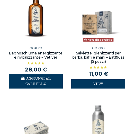
Non disponibile
CORPO
CORPO
Bagnoschiuma energizzante
Salviette igienizzanti per
e rivitalizzante – Vetiver
barba, baffi e mani – Eat&Kiss
(5 pezzi)
28,00 €
11,00 €
AGGIUNGI AL
CARRELLO
VIEW