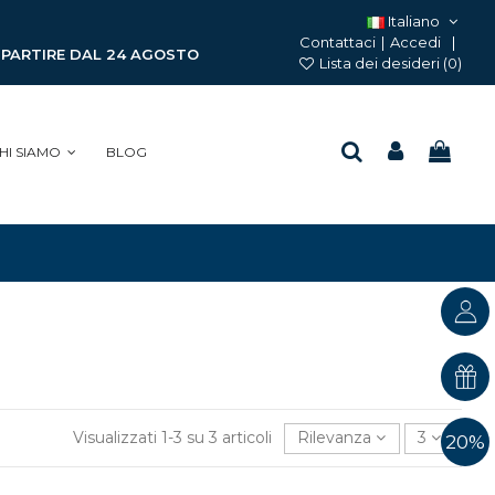
Italiano
Contattaci
|
Accedi
A PARTIRE DAL 24 AGOSTO
Lista dei desideri (
0
)
HI SIAMO
BLOG
Visualizzati 1-3 su 3 articoli
Rilevanza
3
20%