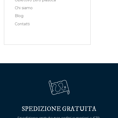
Obiettivo zero plastica
Chi siamo
Blog
Contatti
SPEDIZIONE GRATUITA
Spedizione gratuita per ordini superiori a €39.