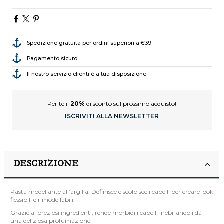
Spedizione gratuita per ordini superiori a €39
Pagamento sicuro
Il nostro servizio clienti è a tua disposizione
Per te il
20%
di sconto sul prossimo acquisto!
ISCRIVITI ALLA NEWSLETTER
DESCRIZIONE
Pasta modellante all’argilla. Definisce e scolpisce i capelli per creare look
flessibili e rimodellabili.
Grazie ai preziosi ingredienti, rende morbidi i capelli inebriandoli da
una deliziosa profumazione.