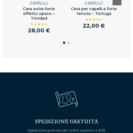
CAPELLI
CAPELLI
Cera extra forte
Cera per capelli a forte
S
effetto opaco –
tenuta – Tortuga
p
Trinidad
22,00 €
28,00 €
SPEDIZIONE GRATUITA
Spedizione gratuita per ordini superiori a €39.