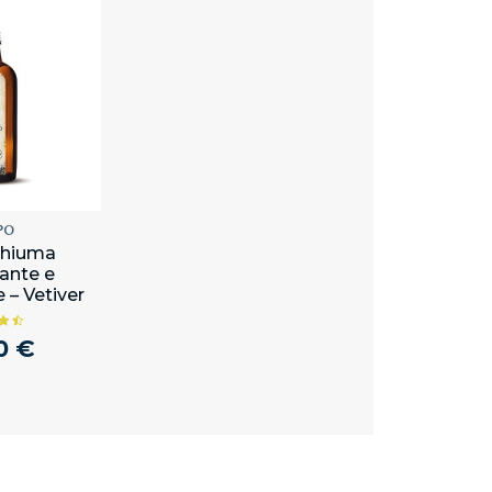
PO
chiuma
ante e
e – Vetiver
0 €