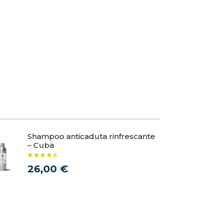
Shampoo anticaduta rinfrescante
Loz
– Cuba
rip
26,00 €
30