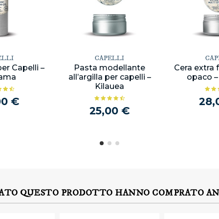
ELLI
CAPELLI
CAP
per Capelli –
Pasta modellante
Cera extra 
ama
all’argilla per capelli –
opaco –
Kilauea
00 €
28,
25,00 €
TATO QUESTO PRODOTTO HANNO COMPRATO A