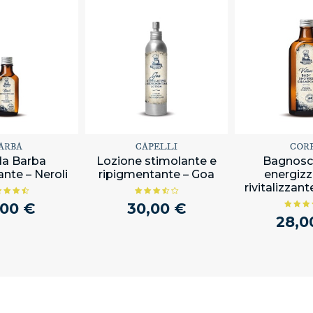
ARBA
CAPELLI
COR
da Barba
Lozione stimolante e
Bagnos
nte – Neroli
ripigmentante – Goa
energizz
rivitalizzant
,00 €
30,00 €
28,0