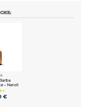
NCHE:
BA
 Barba
e – Neroli
0 €