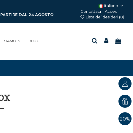
Italiano
Contattaci
|
Accedi
A PARTIRE DAL 24 AGOSTO
Lista dei desideri (
0
)
HI SIAMO
BLOG
OX
–
20%