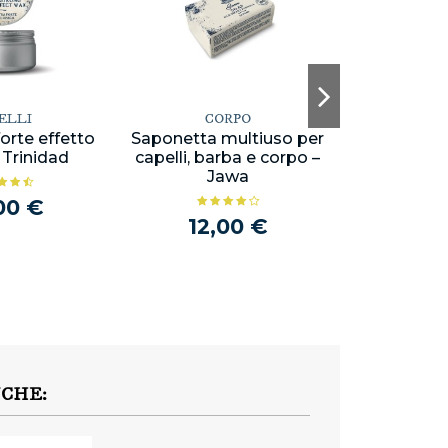
ELLI
CORPO
CA
forte effetto
Saponetta multiuso per
Spray fi
 Trinidad
capelli, barba e corpo –
capelli
Jawa
00 €
28,
12,00 €
NCHE: