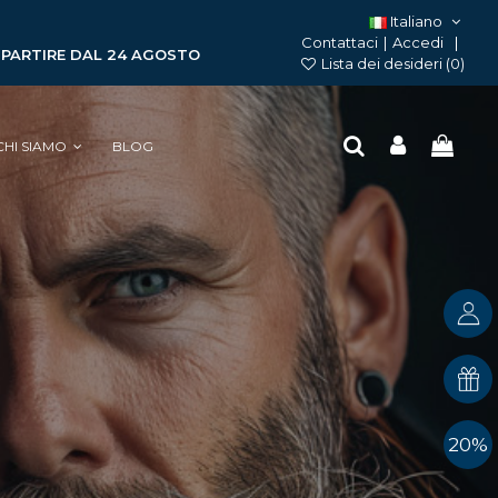
Italiano
Contattaci
|
Accedi
A PARTIRE DAL 24 AGOSTO
Lista dei desideri (
0
)
CHI SIAMO
BLOG
20%