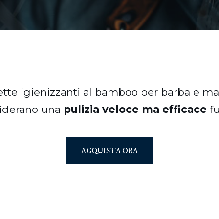
ette igienizzanti al bamboo per barba e man
iderano una
pulizia veloce ma efficace
fu
ACQUISTA ORA