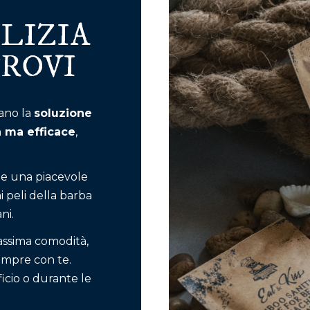
ULIZIA
ROVI
tano la
soluzione
a ma efficace
,
te una piacevole
ai peli della barba
ni.
assima comodità,
sempre con te.
ficio o durante le