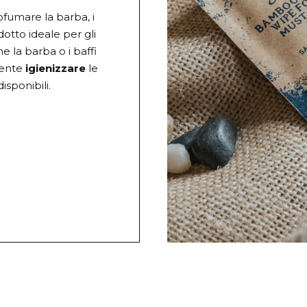
ofumare la barba, i
dotto ideale per gli
e la barba o i baffi
mente
igienizzare
le
sponibili.