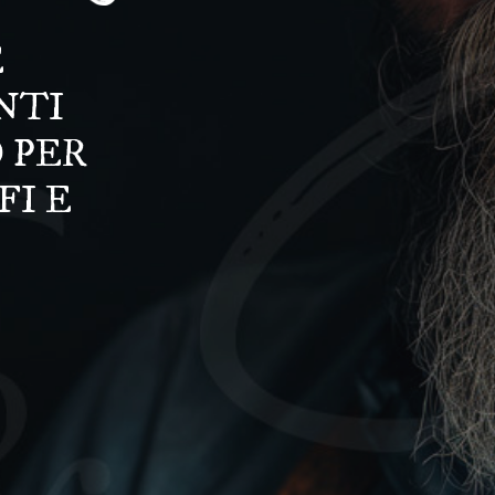
E
NTI
 PER
FI E