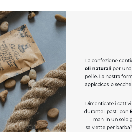
La confezione contie
oli naturali
per una 
pelle. La nostra form
appiccicosi o secche
Dimenticate i cattivi
durante i pasti: con
mani in un solo g
salviette per barba?