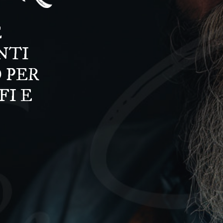
E
NTI
 PER
FI E