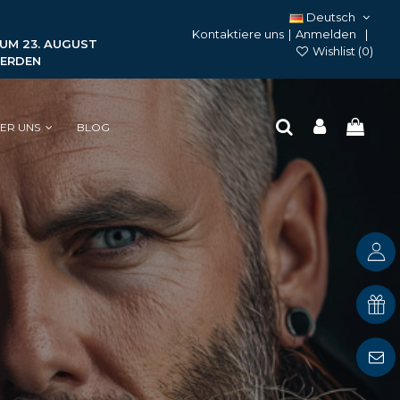
Deutsch
Kontaktiere uns
|
Anmelden
ZUM 23. AUGUST
Wishlist (
0
)
WERDEN
ER UNS
BLOG