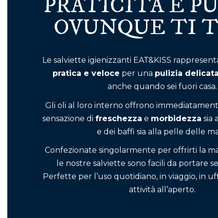
PRATICITÀ E P
OVUNQUE TI T
Le salviette igienizzanti EAT&KISS rappresen
pratica e veloce
per una
pulizia delicat
anche quando sei fuori casa.
Gli oli al loro interno offrono immediatamen
sensazione di
freschezza
e
morbidezza
sia 
e dei baffi sia alla pelle delle ma
Confezionate singolarmente per offrirti la m
le nostre salviette sono facili da portare 
Perfette per l’uso quotidiano, in viaggio, in uf
attività all’aperto.