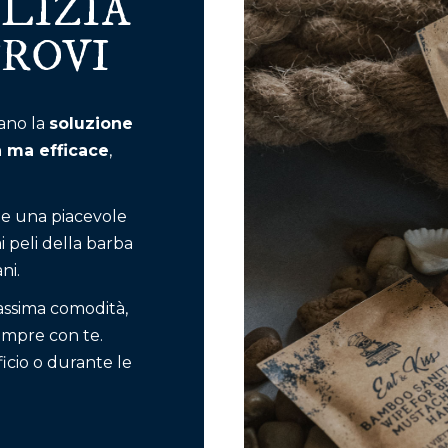
ULIZIA
ROVI
tano la
soluzione
a ma efficace
,
te una piacevole
ai peli della barba
ni.
assima comodità,
sempre con te.
ficio o durante le