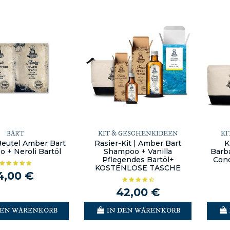
BART
KIT & GESCHENKIDEEN
KI
eutel Amber Bart
Rasier-Kit | Amber Bart
K
 + Neroli Bartöl
Shampoo + Vanilla
Barba
Pflegendes Bartöl+
Cond
KOSTENLOSE TASCHE
4,00 €
42,00 €
DEN WARENKORB
IN DEN WARENKORB