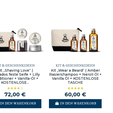
T & GESCHENKIDEEN
KIT & GESCHENKIDEEN
it „Shaving Love“ |
Kit „Wear a Beard“ | Amber
dos feste Seife + Lilly
Rasiershampoo + Neroli Öl +
itioner + Vanilla-Öl +
Vanilla Öl + KOSTENLOSE
KOSTENLOSE...
TASCHE
72,00 €
60,00 €
IN DEN WARENKORB
IN DEN WARENKORB