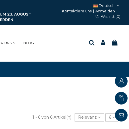
Deutsch
Kontaktiere uns
|
Anmelden
ZUM 23. AUGUST
Wishlist (
0
)
WERDEN
ER UNS
BLOG
1 - 6 von 6 Artikel(n)
Relevanz
6