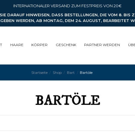
INTERNATIONALER VERSAND ZUM FESTPREIS VON 20€
IE DARAUF HINWEISEN, DASS BESTELLUNGEN, DIE VOM 8. BIS 
GEBEN WERDEN, AB MONTAG, DEM 24. AUGUST, BEARBEITET 
T
HAARE
KÖRPER
GESCHENK
PARTNER WERDEN
ÜB
Startseite
Shop
Bart
Bartöle
BARTÖLE