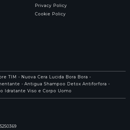
Privacy Policy
Cookie Policy
tore TIM
-
Nuova Cera Lucida Bora Bora
-
gmentante
-
Antigua Shampoo Detox Antiforfora
-
o Idratante Viso e Corpo Uomo
515250369