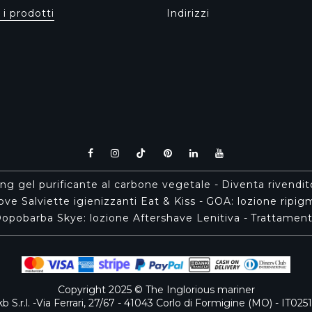
 i prodotti
Indirizzi
ing gel purificante al carbone vegetale
-
Diventa rivendi
ve Salviette igienizzanti Eat & Kiss
-
GOA: lozione ripi
opobarba Skye: lozione Aftershave Lenitiva
-
Trattament
Copyright 2025 © The Inglorious mariner
b S.r.l. -Via Ferrari, 27/67 - 41043 Corlo di Formigine (MO) - IT02