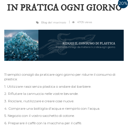
20%
IN PRATICA OGNI GIORNO
4709 views
Blog del marinaio
11 semplici consigli da praticare ogni giorno per ridurre il consumo di
plastica:
1. Utilizzare rasoi senza plastica o andare dal barbiere.
2. Rifiutare la cannuccia nelle vostre bevande.
3. Riciclare, riutilizzare e creare cose nuove.
4. Comprare una bottiglia d'acqua e riempirlo con l'acqua.
5. Negozio con il vostro sacchetto di cotone.
6. Preparare il caffè con la macchina per il caffè.