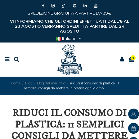
SPEDIZIONE GRATUITA A PARTIRE DA 39€
VI INFORMIAMO CHE GLI ORDINI EFFETTUATI DALL'8 AL
23 AGOSTO VERRANNO SPEDITI A PARTIRE DAL 24
AGOSTO
Italiano
0
Home
Blog
Blog del marinaio
Riduci il consumo di plastica: 11
semplici consigli da mettere in pratica ogni giorno
RIDUCI IL CONSUMO DI
PLASTICA: 11 SEMPLICI
CONSIGLI DA METTERE