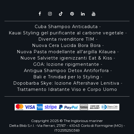
Cuba Shampoo Anticaduta
-
Kauai Styling gel purificante al carbone vegetale
-
Diventa rivenditore TIM
-
Nuova Cera Lucida Bora Bora
-
Nuova Pasta modellante all'argilla Kilauea
-
Nuove Salviette igienizzanti Eat & Kiss
-
GOA: lozione ripigmentante
-
Antigua Shampoo Detox Antiforfora
-
Bali e Trinidad per lo Styling
-
Dopobarba Skye: lozione Aftershave Lenitiva
-
Trattamento Idratante Viso e Corpo Uomo
Copyright 2025 © The Inglorious mariner
Delta Bkb S.r.l. -Via Ferrari, 27/67 - 41043 Corlo di Formigine (MO) -
IT02515250369