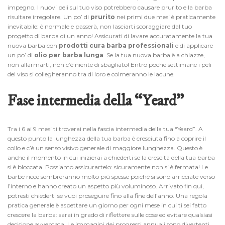
impegno. I nuovi peli sul tuo viso potrebbero causare prurito e la barba
risultare irregolare. Un po’ di
prurito
nei primi due mesi è praticamente
inevitabile: è normale e passerà, non lasciarti scoraggiare dal tuo
progetto di barba di un anno! Assicurati di lavare accuratamente la tua
nuova barba con
prodotti cura barba professionali
e di applicare
un po’ di
olio per barba lunga
. Se la tua nuova barba è a chiazze,
non allarmarti, non c’è niente di sbagliato! Entro poche settimane i peli
del viso si collegheranno tra di loro e colmeranno le lacune.
Fase intermedia della “Yeard”
Tra i 6 ai 9 mesi ti troverai nella fascia intermedia della tua “Yeard”. A
questo punto la lunghezza della tua barba è cresciuta fino a coprire il
collo e c’è un senso visivo generale di maggiore lunghezza. Questo è
anche il momento in cui inizierai a chiederti se la crescita della tua barba
si è bloccata. Possiamo assicurartelo: sicuramente non si è fermata! Le
barbe ricce sembreranno molto più spesse poiché si sono arricciate verso
l’interno e hanno creato un aspetto più voluminoso. Arrivato fin qui,
potresti chiederti se vuoi proseguire fino alla fine dell’anno. Una regola
pratica generale è aspettare un giorno per ogni mese in cui ti sei fatto
crescere la barba: sarai in grado di riflettere sulle cose ed evitare qualsiasi
decisione avventata. Le immagini dei progressi annuali sono divertenti