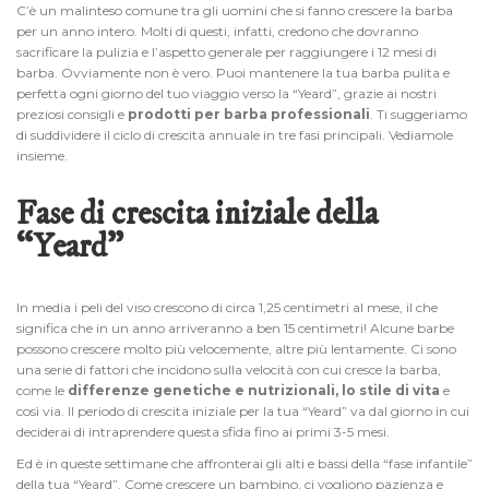
C’è un malinteso comune tra gli uomini che si fanno crescere la barba
per un anno intero. Molti di questi, infatti, credono che dovranno
sacrificare la pulizia e l’aspetto generale per raggiungere i 12 mesi di
barba. Ovviamente non è vero. Puoi mantenere la tua barba pulita e
perfetta ogni giorno del tuo viaggio verso la “Yeard”, grazie ai nostri
preziosi consigli e
prodotti per barba professionali
. Ti suggeriamo
di suddividere il ciclo di crescita annuale in tre fasi principali. Vediamole
insieme.
Fase di crescita iniziale della
“Yeard”
In media i peli del viso crescono di circa 1,25 centimetri al mese, il che
significa che in un anno arriveranno a ben 15 centimetri! Alcune barbe
possono crescere molto più velocemente, altre più lentamente. Ci sono
una serie di fattori che incidono sulla velocità con cui cresce la barba,
come le
differenze genetiche e nutrizionali, lo stile di vita
e
così via. Il periodo di crescita iniziale per la tua “Yeard” va dal giorno in cui
deciderai di intraprendere questa sfida fino ai primi 3-5 mesi.
Ed è in queste settimane che affronterai gli alti e bassi della “fase infantile”
della tua “Yeard”. Come crescere un bambino, ci vogliono pazienza e