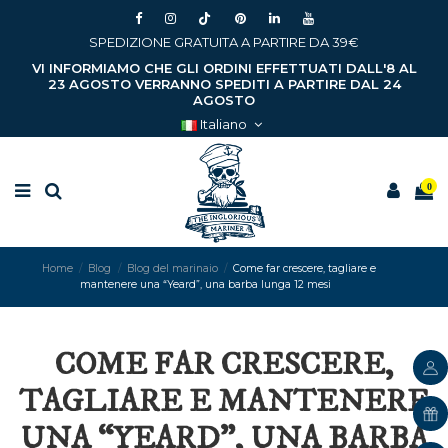
SPEDIZIONE GRATUITA A PARTIRE DA 39€
VI INFORMIAMO CHE GLI ORDINI EFFETTUATI DALL'8 AL
23 AGOSTO VERRANNO SPEDITI A PARTIRE DAL 24
AGOSTO
Italiano
0
Home
Blog
Blog del marinaio
Come far crescere, tagliare e
mantenere una “Yeard”, una barba lunga 12 mesi
COME FAR CRESCERE,
TAGLIARE E MANTENERE
UNA “YEARD”, UNA BARBA