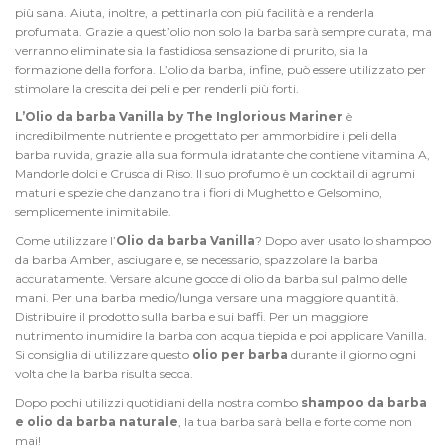
più sana. Aiuta, inoltre, a pettinarla con più facilità e a renderla
profumata. Grazie a quest’olio non solo la barba sarà sempre curata, ma
verranno eliminate sia la fastidiosa sensazione di prurito, sia la
formazione della forfora. L’olio da barba, infine, può essere utilizzato per
stimolare la crescita dei peli e per renderli più forti.
L’Olio da barba Vanilla
by The Inglorious Mariner
è
incredibilmente nutriente e progettato per ammorbidire i peli della
barba ruvida, grazie alla sua formula idratante che contiene vitamina A,
Mandorle dolci e Crusca di Riso. Il suo profumo è un cocktail di agrumi
maturi e spezie che danzano tra i fiori di Mughetto e Gelsomino,
semplicemente inimitabile.
Come utilizzare l’
Olio da barba Vanilla
? Dopo aver usato lo shampoo
da barba Amber, asciugare e, se necessario, spazzolare la barba
accuratamente. Versare alcune gocce di olio da barba sul palmo delle
mani. Per una barba medio/lunga versare una maggiore quantità.
Distribuire il prodotto sulla barba e sui baffi. Per un maggiore
nutrimento inumidire la barba con acqua tiepida e poi applicare Vanilla.
Si consiglia di utilizzare questo
olio per barba
durante il giorno ogni
volta che la barba risulta secca.
Dopo pochi utilizzi quotidiani della nostra combo
shampoo da barba
e olio da barba naturale
, la tua barba sarà bella e forte come non
mai!