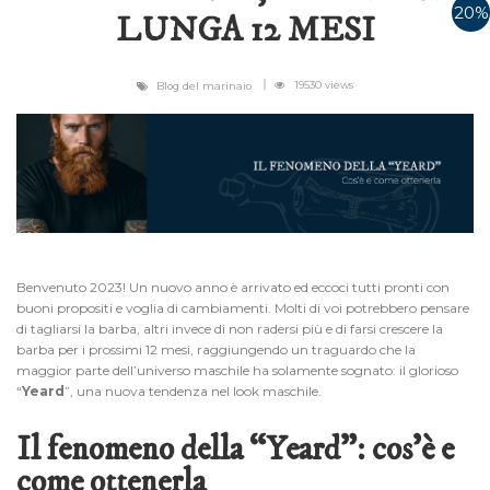
20%
LUNGA 12 MESI
19530 views
Blog del marinaio
Benvenuto 2023! Un nuovo anno è arrivato ed eccoci tutti pronti con
buoni propositi e voglia di cambiamenti. Molti di voi potrebbero pensare
di tagliarsi la barba, altri invece di non radersi più e di farsi crescere la
barba per i prossimi 12 mesi, raggiungendo un traguardo che la
maggior parte dell’universo maschile ha solamente sognato: il glorioso
“
Yeard
”, una nuova tendenza nel look maschile.
Il fenomeno della “Yeard”: cos’è e
come ottenerla