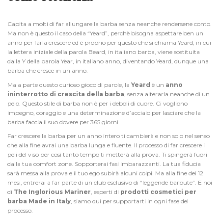
Capita a molti di far allungare la barba senza neanche rendersene conto.
Ma non è questo il caso della “Yeard”, perchè bisogna aspettare ben un
anno per farla crescere ed è proprio per questo che si chiama Yeard, in cui
la lettera iniziale della parola Beard, in italiano barba, viene sostituita
dalla Y della parola Year, in italiano anno, diventando Yeard, dunque una
barba che cresce in un anno.
Ma a parte questo curioso gioco di parole, la
Yeard
è un
anno
ininterrotto di crescita della barba
, senza alterarla neanche di un
pelo. Questo stile di barba non è per i deboli di cuore. Ci vogliono
impegno, coraggio e una determinazione d’acciaio per lasciare che la
barba faccia il suo dovere per 365 giorni.
Far crescere la barba per un anno intero ti cambierà e non solo nel senso
che alla fine avrai una barba lunga e fluente. Il processo di far crescere i
peli del viso per così tanto tempo ti metterà alla prova. Ti spingerà fuori
dalla tua comfort zone. Sopporterai fasi imbarazzanti. La tua fiducia
sarà messa alla prova e il tuo ego subirà alcuni colpi. Ma alla fine dei 12
mesi, entrerai a far parte di un club esclusivo di “leggende barbute”. E noi
di
The Inglorious Mariner
, esperti di
prodotti cosmetici per
barba Made in Italy
, siamo qui per supportarti in ogni fase del
processo.