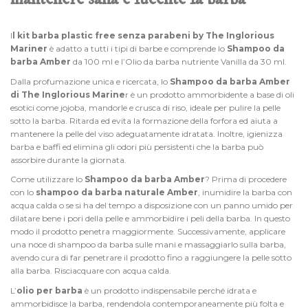
I
l kit barba plastic free senza parabeni by
The Inglorious
Mariner
è adatto a tutti i tipi di barbe e comprende lo
Shampoo da
barba Amber
da 100 ml e l’
Olio da barba nutriente Vanilla
da 30 ml.
Dalla profumazione unica e ricercata, lo
Shampoo da barba Amber
di The Inglorious Marine
r è un prodotto ammorbidente a base di oli
esotici come jojoba, mandorle e crusca di riso, ideale per pulire la pelle
sotto la barba. Ritarda ed evita la formazione della forfora ed aiuta a
mantenere la pelle del viso adeguatamente idratata. Inoltre, igienizza
barba e baffi ed elimina gli odori più persistenti che la barba può
assorbire durante la giornata.
Come utilizzare lo
Shampoo da barba Amber
? Prima di procedere
con lo
shampoo da barba naturale Amber
, inumidire la barba con
acqua calda o se si ha del tempo a disposizione con un panno umido per
dilatare bene i pori della pelle e ammorbidire i peli della barba. In questo
modo il prodotto penetra maggiormente. Successivamente, applicare
una noce di shampoo da barba sulle mani e massaggiarlo sulla barba,
avendo cura di far penetrare il prodotto fino a raggiungere la pelle sotto
alla barba. Risciacquare con acqua calda.
L’
olio per barba
è un prodotto indispensabile perché idrata e
ammorbidisce la barba, rendendola contemporaneamente più folta e