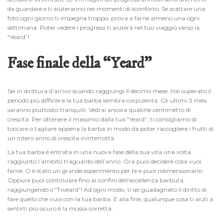
da guardare e ti aiuteranno nei momenti di sconforto. Se scattare una
foto ogni giorno ti impegna troppo, prova a farne almeno una ogni
settimana. Poter vedere i progressi ti aiuterà nel tuo viaggio verso la
“Yeard”!
Fase finale della “Yeard”
Sei in dirittura d’arrivo quando raggiungi il decimo mese. Hai superato il
periodo più difficile e la tua barba sembra corpulenta. Gli ultimi 3 mesi
saranno piuttosto tranquilli. Vedrai ancora qualche centimetro di
crescita. Per ottenere il massimo dalla tua “Yeard”, ti consigliamo di
toccare o tagliare appena la barba in modo da poter raccogliere i frutti di
un intero anno di crescita ininterrotta.
La tua barba è entrata in una nuova fase della sua vita una volta
raggiunto l’ambito traguardo dell’anno. Ora puoi decidere cosa vuoi
farne. O è stato un grande esperimento per te e puoi ridimensionarlo.
Oppure puoi continuare fino ai confini dell’eccellenza barbuta,
raggiungendo il “Tweard”! Ad ogni modo, ti sei guadagnato il diritto di
fare quello che vuoi con la tua barba. E alla fine, qualunque cosa ti aiuti a
sentirti più sicuro è la mossa corretta.