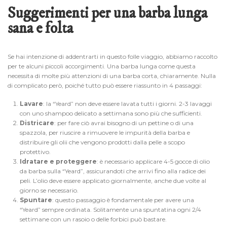
Suggerimenti per una barba lunga
sana e folta
Se hai intenzione di addentrarti in questo folle viaggio, abbiamo raccolto
per te alcuni piccoli accorgimenti. Una barba lunga come questa
necessita di molte più attenzioni di una barba corta, chiaramente. Nulla
di complicato però, poiché tutto può essere riassunto in 4 passaggi:
Lavare
: la “Yeard” non deve essere lavata tutti i giorni. 2-3 lavaggi
con uno shampoo delicato a settimana sono più che sufficienti.
Districare
: per fare ciò avrai bisogno di un pettine o di una
spazzola, per riuscire a rimuovere le impurità della barba e
distribuire gli olii che vengono prodotti dalla pelle a scopo
protettivo.
Idratare e proteggere
: è necessario applicare 4-5 gocce di olio
da barba sulla “Yeard”, assicurandoti che arrivi fino alla radice dei
peli. L’olio deve essere applicato giornalmente, anche due volte al
giorno se necessario.
Spuntare
: questo passaggio è fondamentale per avere una
“Yeard” sempre ordinata. Solitamente una spuntatina ogni 2/4
settimane con un rasoio o delle forbici può bastare.