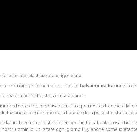
, esfoliata, elasticizzata e rigenerata.
i capiremo insieme come nasce il nostro
balsamo da barba
e in ch
rba e la pelle che sta sotto alla barba.
api: ingrediente che conferisce tenuta e permette di domare la ba
idratazione e la nutrizione della barba e della pelle che sta sotto a
llatura lieve ma allo stesso tempo molto naturale, cosa che in
ostri uomini di utilizzare ogni giorno Lilly anche come idratante 