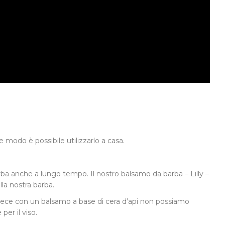
e modo è possibile utilizzarlo a casa.
rba anche a lungo tempo. Il nostro balsamo da barba – Lilly –
lla nostra barba.
vece con un balsamo a base di cera d’api non possiamo
per il viso.