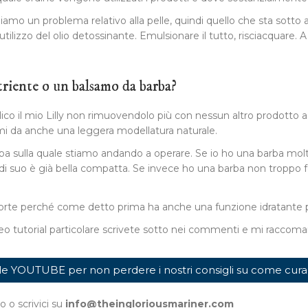
amo un problema relativo alla pelle, quindi quello che sta sotto a
 l’utilizzo del olio detossinante. Emulsionare il tutto, risciacquare
triente o un balsamo da barba?
ico il mio Lilly non rimuovendolo più con nessun altro prodotto a bas
mi da anche una leggera modellatura naturale.
arba sulla quale stiamo andando a operare. Se io ho una barba molt
 di suo è già bella compatta. Se invece ho una barba non troppo f
o corte perché come detto prima ha anche una funzione idratante pe
 tutorial particolare scrivete sotto nei commenti e mi raccoman
anale YOUTUBE per non perdere i nostri consigli su come c
 o scrivici su
info@theingloriousmariner.com