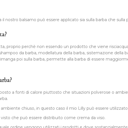
l nostro balsamo può essere applicato sia sulla barba che sulla p
ta?
a, proprio perchè non essendo un prodotto che viene risciacqua
di shampoo da barba, modellatura della barba, sistemazione della 
he rimanga poi sulla barba, permette alla barba di essere maggiorm
arba?
o a fonti di calore piuttosto che situazioni polverose o ambient
arba.
iente chiuso, in questo caso il mio Lilly può essere utilizzato tut
ne visto che può essere distribuito come crema da viso.
 quale ordine vengono utilizzati i prodotti e dove sostanzialmente d