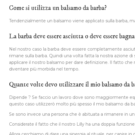
Come si utilizza un balsamo da barba?
Tendenzialmente un balsamo viene applicato sulla barba, ma i
La barba deve essere asciutta o deve essere bagna
Nel nostro caso la barba deve essere completamente asciutt
rimane sulla barba. Quindi una volta fatta la nostra azione 
applicare il nostro balsamo per dare definizione. Il fatto c
diventare più morbida nel tempo.
Quante volte devo utilizzare il mio balsamo da b
Dipende ? Se faccio un lavoro dove sono maggiormente espost
questo caso utilizzerò molto più spesso il mio balsamo da b
Se sono invece una persona che è abituata a rimanere in un amb
Considerate il fatto che il nostro Lilly ha una doppia funzio
Allora cerchiamo di dare una sinergia al rituale, per capire in