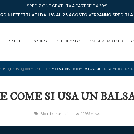
SPEDIZIONE GRATUITA A PARTIRE DA 39€
ORDINI EFFETTUATI DALL'8 AL 23 AGOSTO VERRANNO SPEDITI 
A
CAPELLI
CORPO
IDEE REGALO
DIVENTA PARTNER
C
Blog
Blog del marinaio
A cosa serve e come si usa un balsamo da barba
 E COME SI USA UN BALS
Blog del marinaio
12365 views