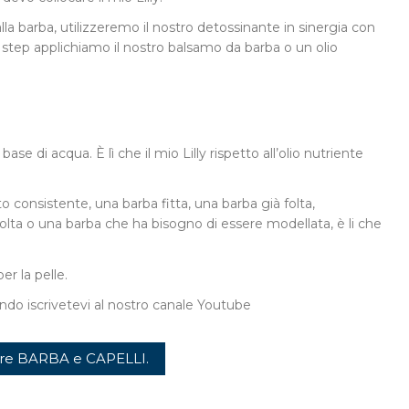
lla barba, utilizzeremo il nostro detossinante in sinergia con
. A step applichiamo il nostro balsamo da barba o un olio
e di acqua. È lì che il mio Lilly rispetto all’olio nutriente
o consistente, una barba fitta, una barba già folta,
olta o una barba che ha bisogno di essere modellata, è li che
r la pelle.
do iscrivetevi al nostro canale Youtube
urare BARBA e CAPELLI.