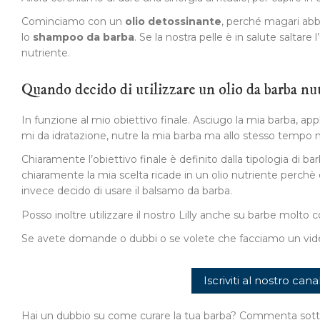
Cominciamo con un
olio detossinante
, perché magari abbi
lo
shampoo da barba
. Se la nostra pelle è in salute saltare
nutriente.
Quando decido di utilizzare un olio da barba nu
In funzione al mio obiettivo finale. Asciugo la mia barba, appl
mi da idratazione, nutre la mia barba ma allo stesso tempo 
Chiaramente l’obiettivo finale è definito dalla tipologia di b
chiaramente la mia scelta ricade in un olio nutriente perchè
invece decido di usare il balsamo da barba.
Posso inoltre utilizzare il nostro Lilly anche su barbe molt
Se avete domande o dubbi o se volete che facciamo un video
Iscriviti al nostro c
Hai un dubbio su come curare la tua barba? Commenta sotto