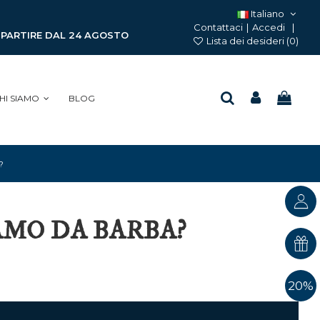
Italiano
Contattaci
|
Accedi
A PARTIRE DAL 24 AGOSTO
Lista dei desideri (
0
)
HI SIAMO
BLOG
?
AMO DA BARBA?
20%