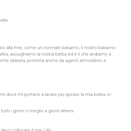
elle.
to alla fine, come un normale balsamo, il nostro balsamo
barba, asciughiamo la nostra barba ed è lì che andiamo a
ente idratata, protetta anche da agenti atmosferici e
i dove mi portano a lavare più spesso la mia barba, in
ti i giorni o meglio a giorni alterni.
evo collocare il mio Lilly.