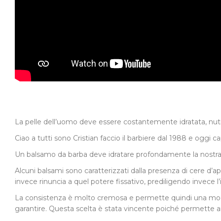
La pelle dell’uomo deve essere costantemente idratata, nutrita
Ciao a tutti sono Cristian faccio il barbiere dal 1988 e ogg
Un balsamo da barba deve idratare profondamente la nostra ba
Alcuni balsami sono caratterizzati dalla presenza di cere d’
invece rinuncia a quel potere fissativo, prediligendo invece l’
La consistenza è molto cremosa e permette quindi una mode
garantire. Questa scelta è stata vincente poiché permette ai n