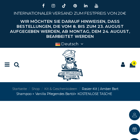
INTERNATIONALER VERSAND ZUM FESTPREIS VON 20€
WIR MÖCHTEN SIE DARAUF HINWEISEN, DASS
BESTELLUNGEN, DIE VOM 8. BIS ZUM 23. AUGUST
AUFGEGEBEN WERDEN, AB MONTAG, DEM 24. AUGUST,
BEARBEITET WERDEN
Deutsch
0
Startseite
Shop
Kit & Geschenkideen
Rasier-Kit | Amber Bart
Shampoo + Vanilla Pflegendes Bartöl+ KOSTENLOSE TASCHE