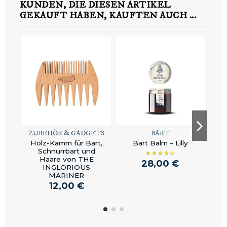
KUNDEN, DIE DIESEN ARTIKEL
GEKAUFT HABEN, KAUFTEN AUCH ...
ZUBEHÖR & GADGETS
BART
Holz-Kamm für Bart,
Bart Balm – Lilly
Nä
Schnurrbart und
Haare von THE
28,00 €
INGLORIOUS
MARINER
12,00 €