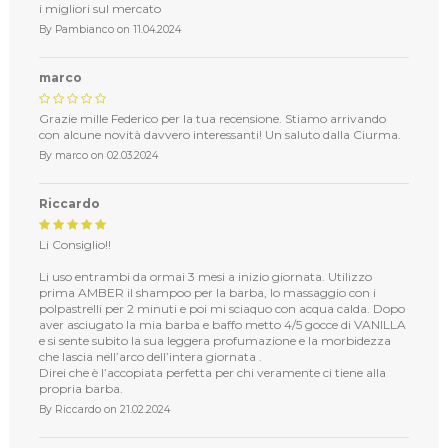
i migliori sul mercato
By
Pambianco
on
11.04.2024
marco
Grazie mille Federico per la tua recensione. Stiamo arrivando
con alcune novità davvero interessanti! Un saluto dalla Ciurma.
By
marco
on
02.03.2024
Riccardo
Li Consiglio!!
Li uso entrambi da ormai 3 mesi a inizio giornata. Utilizzo
prima AMBER il shampoo per la barba, lo massaggio con i
polpastrelli per 2 minuti e poi mi sciaquo con acqua calda. Dopo
aver asciugato la mia barba e baffo metto 4/5 gocce di VANILLA
e si sente subito la sua leggera profumazione e la morbidezza
che lascia nell’arco dell’intera giornata .
Direi che è l’accopiata perfetta per chi veramente ci tiene alla
propria barba.
By
Riccardo
on
21.02.2024