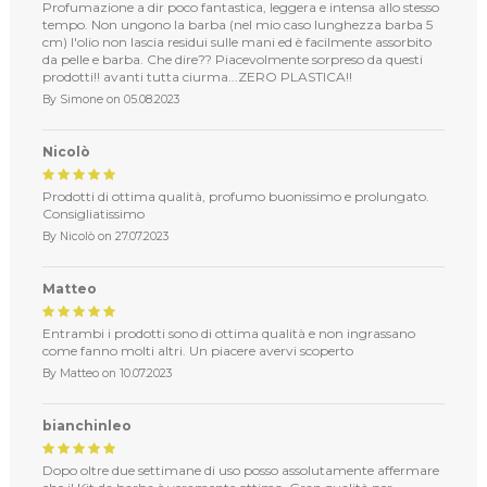
Profumazione a dir poco fantastica, leggera e intensa allo stesso
tempo. Non ungono la barba (nel mio caso lunghezza barba 5
cm) l'olio non lascia residui sulle mani ed è facilmente assorbito
da pelle e barba. Che dire?? Piacevolmente sorpreso da questi
prodotti!! avanti tutta ciurma...ZERO PLASTICA!!
By
Simone
on
05.08.2023
Nicolò
Prodotti di ottima qualità, profumo buonissimo e prolungato.
Consigliatissimo
By
Nicolò
on
27.07.2023
Matteo
Entrambi i prodotti sono di ottima qualità e non ingrassano
come fanno molti altri. Un piacere avervi scoperto
By
Matteo
on
10.07.2023
bianchinleo
Dopo oltre due settimane di uso posso assolutamente affermare