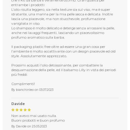
che il Kit da barba è veramente ottimo. Gran qualità per
entrambe i prodotti:
L’olio risulta leggero, sia nella texture sia sul viso, ma è super
idratante, una manna per la mia pelle secca e delicata. Inoltre
lascia una piacevole, ma non stucchevole, profumazione
vanigliata in viso.
Lo shampoo è molto delicato e deterge senza arrossare la pelle,
anche nei lavaggi frequenti, lasciando un piacevolissimo
profumo aromatico sulla barba.
Il packaging plastic free oltre ad essere una gran cosa per
l’ambiente è molto accattivante con un design piacevole ed old
style. Assolutamente apprezzato.
Prossimi acquisti l’olio detosssinante, per combattere la
desquamazione della pelle, ed il balsamo Lilly in vista dei periodi
più freddi.
Complimenti!
By
bianchinleo
on
03.07.2023
Davide
Non avevo mai usato nulla.
Buoni probotti e buon profumo
By
Davide
on
25.05.2023