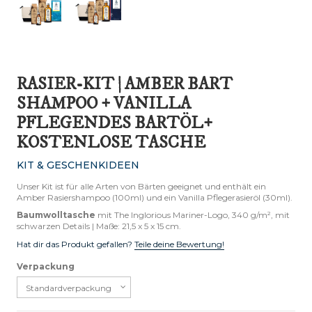
RASIER-KIT | AMBER BART
SHAMPOO + VANILLA
PFLEGENDES BARTÖL+
KOSTENLOSE TASCHE
KIT & GESCHENKIDEEN
Unser Kit ist für alle Arten von Bärten geeignet und enthält ein
Amber Rasiershampoo (100ml) und ein Vanilla Pflegerasieröl (30ml).
Baumwolltasche
mit The Inglorious Mariner-Logo, 340 g/m², mit
schwarzen Details | Maße: 21,5 x 5 x 15 cm.
Hat dir das Produkt gefallen?
Teile deine Bewertung!
Verpackung