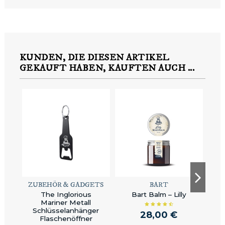
KUNDEN, DIE DIESEN ARTIKEL
GEKAUFT HABEN, KAUFTEN AUCH ...
ZUBEHÖR & GADGETS
BART
The Inglorious
Bart Balm – Lilly
Nä
Mariner Metall
Schlüsselanhänger
28,00 €
Flaschenöffner