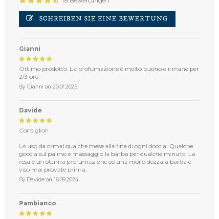
18 Bewertungen
SCHREIBEN SIE EINE BEWERTUNG
Gianni
Ottimo prodotto. La profumazione è molto buono e rimane per
2/3 ore
By
Gianni
on
20.01.2025
Davide
Consiglio!!
Lo uso da ormai qualche mese alla fine di ogni doccia. Qualche
goccia sul palmo e massaggio la barba per qualche minuto. La
resa è un ottima profumazione ed una morbidezza a barba e
viso mai provate prima.
By
Davide
on
16.09.2024
Pambianco