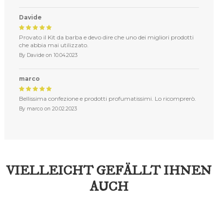
Davide
Provato il Kit da barba e devo dire che uno dei migliori prodotti
che abbia mai utilizzato.
By
Davide
on
10.04.2023
marco
Bellissima confezione e prodotti profumatissimi. Lo ricomprerò.
By
marco
on
20.02.2023
VIELLEICHT GEFÄLLT IHNEN
AUCH