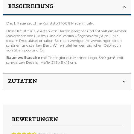
BESCHREIBUNG
Das 1. Rasierset ohne Kunststoff 100% Made in Italy.
Unser Kit ist für alle Arten von Bärten geeignet und enthält ein
Amber
Rasiershampoo (100ml)
und ein
Vanilla Pflegerasieröl (30ml)
. Mit
diesem Produktset erhalten Sie nach wenigen Anwendungen einen
schönen und starken Bart. Wir empfehlen den täglichen Gebrauch
von Shampoo und Öl.
Baumwolltasche
mit The Inglorious Mariner-Logo, 340 g/m², mit
schwarzen Details | Maße: 21,5 x 5 x 15 cm.
ZUTATEN
BEWERTUNGEN