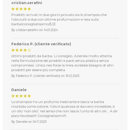
cristian.serafini
Prodotti arrivati in due giorni,provato sia lo shampoo che
l’olio,tutti e due con ottime profumazioni e resa sulla
barba!consigliatissimo💪🏻
By
cristian.serafini
on
14.01.2024
Federico P. (cliente verificato)
ottimi prodotti da barba. Li consiglio. Azienda molto attenta
nella formulazione dei prodotti e pack senza plastica senza
compromessi. Unico neo forse la linea avrebbe bisogno di altri
prodotti per essere più completa.
By
Federico P. (cliente verificato)
on
16.12.2023
Daniele
Lo shampoo ha un profumo inebriante e lascia la barba
morbida come cotone, l'olio è qualcosa di davvero incredibile, è
un olio 'non olio', nel senso che non lascia l'unto di altri olii... A dir
poco favoloso!!! Consigliatissimi!!!
By
Daniele
on
04.11.2023