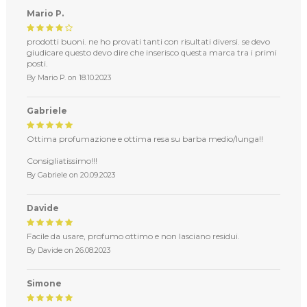
Mario P.
prodotti buoni. ne ho provati tanti con risultati diversi. se devo
giudicare questo devo dire che inserisco questa marca tra i primi
posti.
By
Mario P.
on
18.10.2023
Gabriele
Ottima profumazione e ottima resa su barba medio/lunga!!
Consigliatissimo!!!
By
Gabriele
on
20.09.2023
Davide
Facile da usare, profumo ottimo e non lasciano residui.
By
Davide
on
26.08.2023
Simone