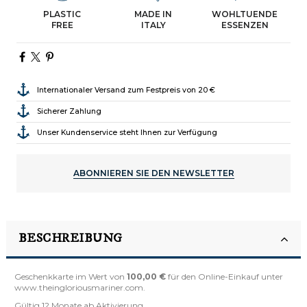
PLASTIC
MADE IN
WOHLTUENDE
FREE
ITALY
ESSENZEN
Internationaler Versand zum Festpreis von 20 €
Sicherer Zahlung
Unser Kundenservice steht Ihnen zur Verfügung
ABONNIEREN SIE DEN NEWSLETTER
BESCHREIBUNG
Geschenkkarte im Wert von
100,00 €
für den Online-Einkauf unter
www.theingloriousmariner.com
.
Gültig 12 Monate ab Aktivierung.